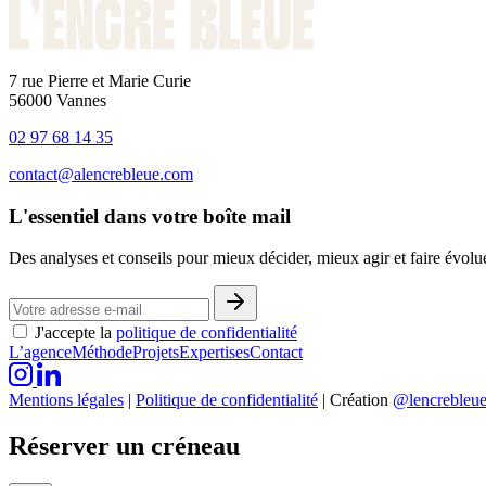
7 rue Pierre et Marie Curie
56000 Vannes
02 97 68 14 35
contact@alencrebleue.com
L'essentiel dans votre boîte mail
Des analyses et conseils pour mieux décider, mieux agir et faire évol
J'accepte la
politique de confidentialité
L’agence
Méthode
Projets
Expertises
Contact
Mentions légales
|
Politique de confidentialité
|
Création
@lencrebleu
Réserver un créneau