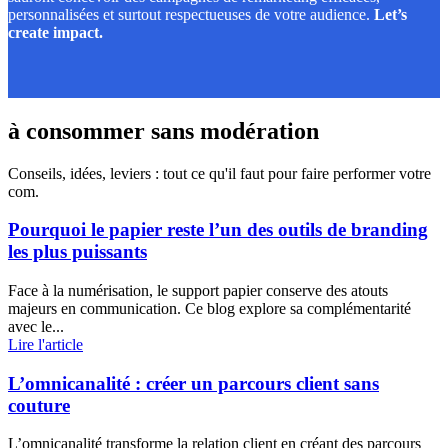
personnalisées et surtout respectueuses de votre audience.
Let’s
create impact.
à consommer sans modération
Conseils, idées, leviers : tout ce qu'il faut pour faire performer votre
com.
Pourquoi le papier reste l’un des outils de branding
les plus puissants
Face à la numérisation, le support papier conserve des atouts
majeurs en communication. Ce blog explore sa complémentarité
avec le...
Lire l'article
L’omnicanalité : créer un parcours client sans
couture
L’omnicanalité transforme la relation client en créant des parcours