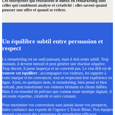
Les entreprises qui réussissent le mieux en remarketing sont
celles qui combinent analyse et créativité : elles savent quand
pousser une offre et quand se retirer.
Un équilibre subtil entre persuasion et
respect
Le remarketing est un outil puissant, mais il doit rester subtil. Trop
insistant, il devient intrusif et peut générer une réaction négative.
Trop discret, il passe inaperçu et ne convertit pas. Le vrai défi est de
t
rouver cet équilibre
: accompagner vos visiteurs, les rappeler à
votre marque et les convaincre, tout en respectant leur expérience en
ligne.
Ainsi, en quelques mots, le remarketing, bien pensé et bien
exécuté, peut transformer vos visiteurs hésitants en clients fidèles.
Mais il est essentiel de préciser que comme toute stratégie digitale, il
nécessite expertise, créativité et suivi constant.
Pour maximiser vos conversions sans jamais lasser vos prospects,
faites confiance aux experts de l’agence L’Encre Bleue. Nos équipes
sauront concevoir des campagnes de remarketing efficaces,