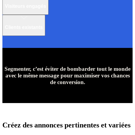
Visiteurs engagés
Il s'agit des visiteurs qui ont passé du temps sur vos pages produits
ou ajouté un article au panier méritent un message plus direct,
Clients existants
orienté sur la conversion.
Le remarketing peut aussi être utilisé pour fidéliser, avec, par
exemple, des offres spéciales ou des recommandations de produits
complémentaires.
Segmenter, c’est éviter de bombarder tout le monde
avec le même message pour maximiser vos chances
de conversion.
Créez des annonces pertinentes et variées