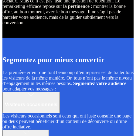
sociaux.
Mais ce n’est pas juste une question de répétition. Le
remarketing efficace repose sur
la pertinence
: montrer la bonne
offre, au bon moment, avec le bon message. Il ne s’agit pas de
harceler votre audience, mais de la guider subtilement vers la
conversion.
Segmentez pour mieux convertir
La première erreur que font beaucoup d’entreprises est de traiter tous
les visiteurs de la même manière. Or, tous n’ont pas le même niveau
d’engagement ni les mêmes besoins.
Segmentez votre audience
pour adapter vos messages :
Visiteurs occasionnels
Les visiteurs occasionnels sont ceux qui ont juste consulté une page
ou deux peuvent bénéficier d’un contenu de découverte ou d’une
offre incitative.